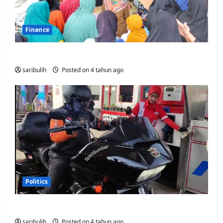
Finance
BAS Help Orphans Every Week
saribulih
Posted on 4 tahun ago
Politics
Breaking News, Fuel Prices Officially Rise
saribulih
Posted on 4 tahun ago