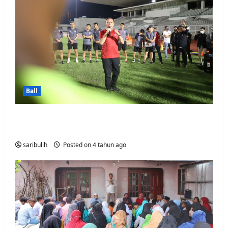
Ball
U-20 National Team Qualifies, STY Floods
Praise
saribulih
Posted on 4 tahun ago