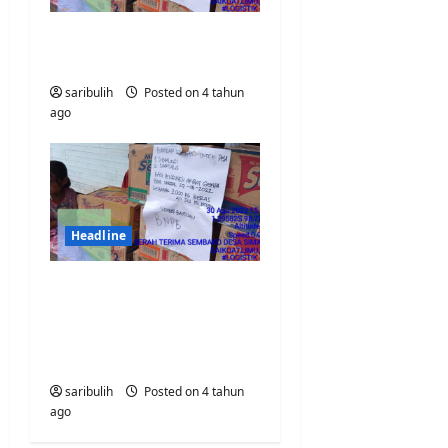
There were 13
Aftershocks
saribulih
Posted on 4 tahun
ago
Headline
Megathrust Mentawai
Segment Has the
Potential for an M 8.9
Earthquake
saribulih
Posted on 4 tahun
ago