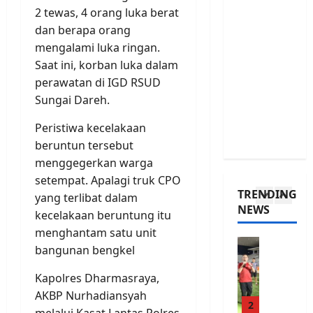
r
O
e
2 tewas, 4 orang luka berat
e
r
a
dan berapa orang
a
p
4
m
k
mengalami luka ringan.
h
Q
i
Headline
a
u
Saat ini, korban luka dalam
P
n
n
a
perawatan di IGD RSUD
o
g
s
l
Sungai Dareh.
l
N
E
i
i
e
5
v
f
Peristiwa kecelakaan
c
w
e
i
beruntun tersebut
e
Sport
s
r
e
menggegerkan warga
I
A
,
y
s
setempat. Apalagi truk CPO
n
r
F
W
,
TRENDING
d
yang terlibat dalam
r
u
e
S
NEWS
o
e
1
kecelakaan beruntung itu
e
e
T
n
s
l
k
menghantam satu unit
Y
e
Ball
t
P
F
bangunan bengkel
U
s
T
r
l
Posted
-
i
h
i
Kapolres Dharmasraya,
o
on
2
a
o
c
4
o
AKBP Nurhadiansyah
0
n
2
u
e
tahun
d