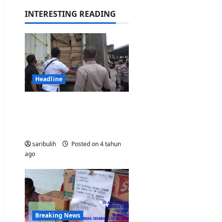
ago
INTERESTING READING
Headline
Police Arrest
Thousands of Illegal
Cigarettes
saribulih
Posted on 4 tahun
ago
Breaking News