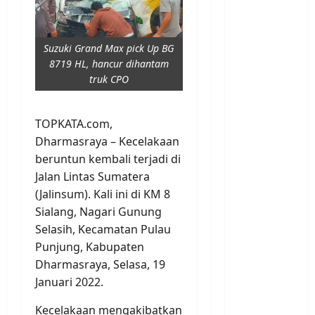
Suzuki Grand Max pick Up BG
8719 HL, hancur dihantam
truk CPO
Ball
U
TOPKATA.com,
-
Dharmasraya – Kecelakaan
2
beruntun kembali terjadi di
0
2
Jalan Lintas Sumatera
N
(Jalinsum). Kali ini di KM 8
a
Finance
B
t
Sialang, Nagari Gunung
A
i
Selasih, Kecamatan Pulau
S
o
Punjung, Kabupaten
H
n
3
Dharmasraya, Selasa, 19
e
a
Januari 2022.
l
Politics
l
B
p
T
Kecelakaan mengakibatkan