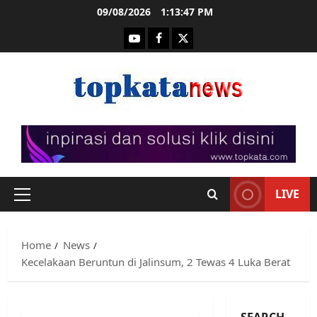
Skip
09/08/2026
1:13:47 PM
to
Youtube
Facebook
Twitter
content
LIVE
Primary
Menu
Home
News
Kecelakaan Beruntun di Jalinsum, 2 Tewas 4 Luka Berat